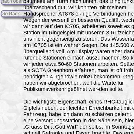
baumelte am Turm nach unten, das Ding funkti
nach oben
überraschend gut. Wir konnten mit meinem
Handsprecher AT878 ei-nige Verbindungen her
Go Back
Wegen der wesentlich besseren Qualität wech
wir dann auf den IC705, arbeiteten soweit es 
Station im Ringelspiel mit unseren 3 Rufzeich
uns nicht gegenseitig zu stören. Das Wasserfa
am IC705 ist ein wahrer Segen. Die 145.500 
überquellend voll. Am Display waren aber da
rufende Stationen einfach auszumachen. So 
wir jeder etwa 50-60 Stationen arbeiten. Späte
als SOTA Greenhorn erfahren, man ist oft froh
benötigten 4 irgendwie reinzubekommen. Geg
haben wir abgebrochen, weil die Warte für
Publikumsverkehr geöffnet wer-den sollte.
Die wichtigste Eigenschaft, eines RHC-taugl
Gipfels neben, der leichten Erreichbarkeit mit
Fahrzeug, habe ich dann zu schätzen gelernt
eine Versorgungsstation in der Nähe sein, hier
„Grüass Di a Gott Wirt“ der selbst im Sonntags
schnell Getränke und Essen brachte. Das erm