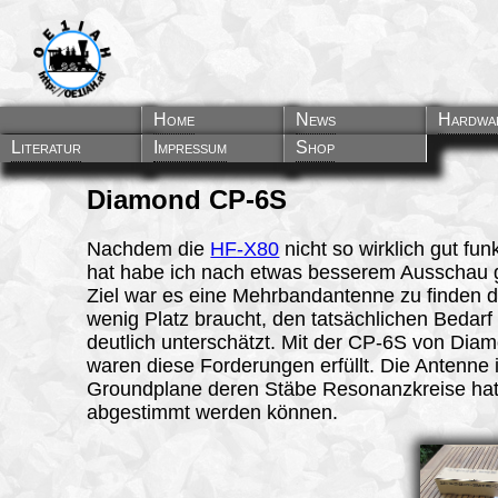
Diamond CP-
Diamond C
Diamond C
Diamond C
Diamond
CP6S 
Home
News
Hardwa
Literatur
Impressum
Shop
Diamond C
P-6S
Nachdem die
HF-X80
nicht so wirklich gut funk
hat habe ich nach etwas besserem Ausschau 
Ziel war es eine Mehrbandantenne zu finden d
wenig Platz braucht, den tatsächlichen Bedarf
deutlich unterschätzt. Mit der CP-6S von Dia
waren diese Forderungen erfüllt. Die Antenne i
Groundplane deren Stäbe Resonanzkreise hat
abgestimmt werden können.