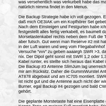
was versehentlich was verkurbelt habe das m
natürlich nimma findet in den Menus.
Die Backup Strategie habe ich voll gezogen. 
daß mich OE3IAK um ein Kopfhörer Set gebet
Nach dem Einsteigen und Festgurten habe ic
festgestellt alles fertig verkabelt, es baumelt d
Morsetastenkabel rechts neben dem Fuß die Ta
aber futsch. Gut wenn man Reserve #2 mit hat.
in der Luft waren und weg vom Fliegabahnhof 
Versuche "vvv" zu geben aaaargh SWR >3, da
nix. Der Dipol geht sonst mit SWR 1,2 oder 1,3
Kabel runter, es stellte sich heraus das Kabel i
Die Backup #3 Antenne SlimJum lag unerreich
mir am Rücksitz. Daher die GummiWurstel A
AT878 abgebaut und am IC705 montiert. SWR
ist nicht gut und die Antenne auch nicht der wi
Burner, egal Backup #4 gezogen und bald CW
gehört.
Die geplante Morstetaste hat eine Eisenplatte 