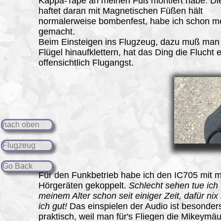
Kappa-Tape an meinen Fuß montiert habe. Di
haftet daran mit Magnetischen Füßen hält
normalerweise bombenfest, habe ich schon m
gemacht.
Beim Einsteigen ins Flugzeug, dazu muß man
Flügel hinaufklettern, hat das Ding die Flucht e
offensichtlich Flugangst.
nach oben
Flugzeug
Go Back
Für den Funkbetrieb habe ich den IC705 mit 
Hörgeräten gekoppelt.
Schlecht sehen tue ic
meinem Alter schon seit einiger Zeit, dafür nix
ich gut!
Das einspielen der Audio ist besonder
praktisch, weil man für's Fliegen die Mikeymä