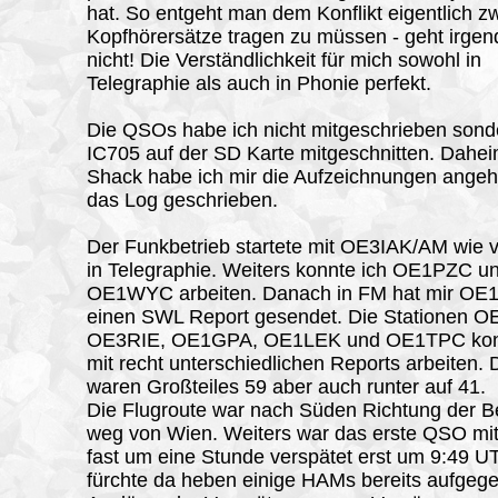
hat. So entgeht man dem Konflikt eigentlich z
Kopfhörersätze tragen zu müssen - geht irgen
nicht! Die Verständlichkeit für mich sowohl in
Telegraphie als auch in Phonie perfekt.
Die QSOs habe ich nicht mitgeschrieben son
IC705 auf der SD Karte mitgeschnitten. Dahe
Shack habe ich mir die Aufzeichnungen angeh
das Log geschrieben.
Der Funkbetrieb startete mit OE3IAK/AM wie v
in Telegraphie. Weiters konnte ich OE1PZC u
OE1WYC arbeiten. Danach in FM hat mir O
einen SWL Report gesendet. Die Stationen 
OE3RIE, OE1GPA, OE1LEK und OE1TPC kon
mit recht unterschiedlichen Reports arbeiten.
waren Großteiles 59 aber auch runter auf 41.
Die Flugroute war nach Süden Richtung der B
weg von Wien. Weiters war das erste QSO m
fast um eine Stunde verspätet erst um 9:49 U
fürchte da heben einige HAMs bereits aufgeg