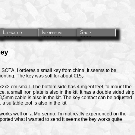
Literatur
Impressum
Shop
Key
ke SOTA, I orderes a small key from china. It seems to be
onting. The key was solf for about €15,-
x2x2 cm small. The bottom side has 4 mgent feet, to mount the
. a small iron plate is also in the kit. It has a double sided strip
A 3,5mm cable is also in the kit. The key contact can be adjusted
a suitable tool is also in the kit.
t works well on a Morserino. I'm not really experienced on the
eported what I wanted to send it seems the key works quite