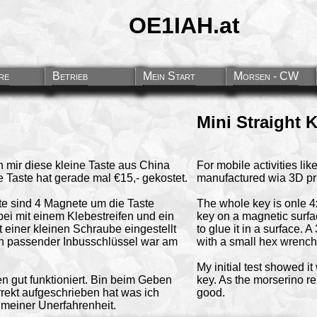
OE1IAH.at
Mini Morsetaste aus China
Transport Box
Taste seitlich
re
Betrieb
Mein Start
Morsen - CW
Mini Straight 
h mir diese kleine Taste aus China
For mobile activities li
ie Taste hat gerade mal €15,- gekostet.
manufactured wia 3D pri
ite sind 4 Magnete um die Taste
The whole key is onle 4
bei mit einem Klebestreifen und ein
key on a magnetic surface
 einer kleinen Schraube eingestellt
to glue it in a surface. 
Ein passender Inbusschlüssel war am
with a small hex wrench, 
My initial test showed i
n gut funktioniert. Bin beim Geben
key. As the morserino r
orrekt aufgeschrieben hat was ich
good.
z meiner Unerfahrenheit.