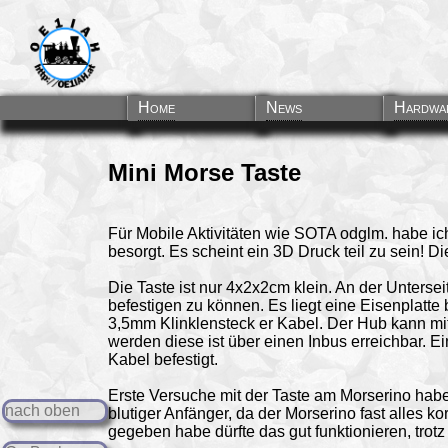
Home
News
Hardwa
Mini Morse Taste
Für Mobile Aktivitäten wie SOTA odglm. habe ic
besorgt. Es scheint ein 3D Druck teil zu sein! D
Die Taste ist nur 4x2x2cm klein. An der Unterse
befestigen zu können. Es liegt eine Eisenplatte 
3,5mm Klinklensteck
er Kabel. Der Hub kann mit
werden diese ist über einen Inbus erreichbar. 
Kabel befestigt.
Erste Versuche mit der Taste am Morserino habe
nach oben
blutiger Anfänger, da der Morserino fast alles k
gegeben habe dürfte das gut funktionieren, trot