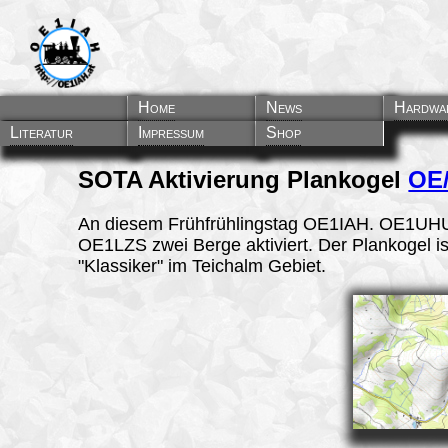
Home
News
Hardwa
Literatur
Impressum
Shop
SOTA Aktivierung Plankogel
OE
An diesem Frühfrühlingstag OE1IAH. OE1UH
OE1LZS zwei Berge aktiviert. Der Plankogel is
"Klassiker" im Teichalm Gebiet.