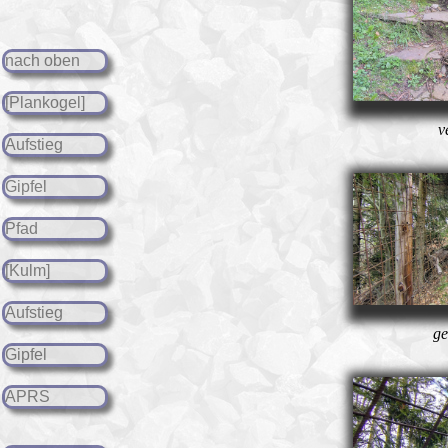
nach oben
[Plankogel]
v
Aufstieg
Gipfel
Pfad
[Kulm]
Aufstieg
ge
Gipfel
APRS