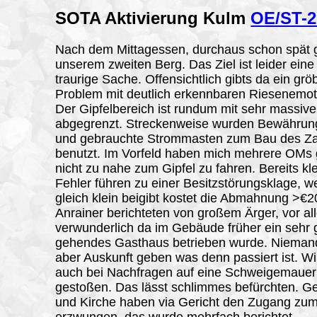
SOTA Aktivierung
Kulm
OE/ST-2
Nach dem Mittagessen, durchaus schon spät 
unserem zweiten Berg. Das Ziel ist leider ein
traurige Sache. Offensichtlich gibts da ein grö
Problem mit deutlich erkennbaren Riesenemot
Der Gipfelbereich ist rundum mit sehr massiv
abgegrenzt. Streckenweise wurden Bewährun
und gebrauchte Strommasten zum Bau des Z
benutzt. Im Vorfeld haben mich mehrere OMs
nicht zu nahe zum Gipfel zu fahren. Bereits kl
Fehler führen zu einer Besitzstörungsklage, 
gleich klein beigibt kostet die Abmahnung >€2
Anrainer berichteten von großem Ärger, vor al
verwunderlich da im Gebäude früher ein sehr 
gehendes Gasthaus betrieben wurde. Niemand
aber Auskunft geben was denn passiert ist. Wi
auch bei Nachfragen auf eine Schweigemauer
gestoßen. Das lässt schlimmes befürchten. 
und Kirche haben via Gericht den Zugang zum
erzwungen, das wurde mehrfach berichtet.