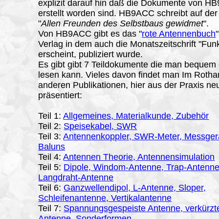
explizit darauf hin daß die Dokumente von 
erstellt worden sind. HB9ACC schreibt auf der T
"
Allen Freunden des Selbstbaus gewidmet
".
Von HB9ACC gibt es das "
rote Antennenbuch
Verlag in dem auch die Monatszeitschrift "Fu
erscheint, publiziert wurde.
Es gibt gibt 7
Teildokumente
die man bequem 
lesen kann. Vieles davon findet man Im Roth
anderen Publikationen, hier aus der Praxis ne
präsentiert:
Teil 1:
Allgemeines, Materialkunde, Zubehör
Teil 2:
Speisekabel, SWR
Teil 3:
Antennenkoppler, SWR-Meter, Messger
Baluns
Teil 4:
Antennen Theorie, Antennensimulation
Teil 5:
Dipole, Windom-Antenne, Trap-Antenne
Langdraht-Antenne
Teil 6:
Ganzwellendipol, L-Antenne, Sloper,
Schleifenantenne, Vertikalantenne
Teil 7:
Spannungsgespeiste Antenne, verkürzt
Antenne, Sonderformen