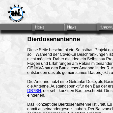
Home
News
Hardwa
Bierdosenantenne
Diese Seite beschreibt ein Selbstbau Projekt
soll. Während der Covid-19 Beschränkungen is
nicht möglich. Daher die Idee ein Selbstbau Pro
Fragen und Erfahrungen am Relais miteinander z
OE1MVA hat den Bau dieser Antenne in der Runde
entstanden das als gemeinsames Bauprojekt zu 
Die Antenne nutzt eine Getränke Dose, als Basis. 
die Antenne. Ausgangspunkt für den Bau der er
DB7BN
, der sehr kurz den Bau beschreibt. Diese
eingehen.
Das Konzept der Bierdosenantenne ist uralt. Es 
damit auseinandergesetzt haben. Der Bauvorschl