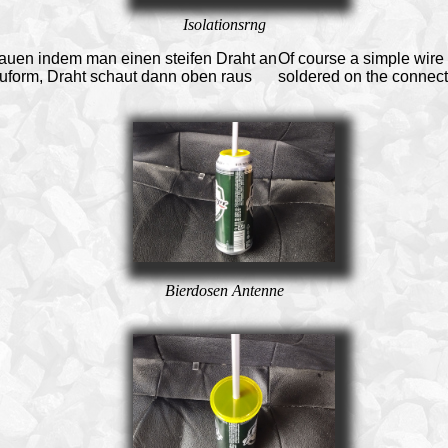
Isolationsrng
bauen indem man einen steifen Draht an
Of course a simple wire o
auform, Draht schaut dann oben raus
soldered on the connecto
Bierdosen
Antenne