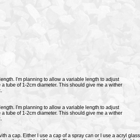
ength. I'm planning to allow a variable length to adjust
e a tube of 1-2cm diameter. This should give me a wither
.
ength. I'm planning to allow a variable length to adjust
e a tube of 1-2cm diameter. This should give me a wither
.
th a cap. Either I use a cap of a spray can or I use a acryl glass