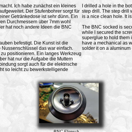
macht. Ich habe zunächst ein kleines
I drilled a hole in the b
ufgeweitet. Der Stufenbohrer sorgt für
step drill. The step dri
iner Getränkedose ist sehr dünn. Ein
is a nice clean hole. It 
ßeren Durchmessern über 7mm wohl
er hat noch andere Ideen die BNC
The BNC socked is secur
while I secured the scre
superglue to hold them i
ben befestigt. Die Kunst ist die
have a mechanical as wel
ge Nussenschlüssel das war einfach.
solder it on a aluminum
n zu positionieren. Ein langes Werkzeug
ber hat nur die Aufgabe die Muttern
ndung sorgt auch für die elektrische
cht so leicht zu bewerkstelligende
BNC Flansch