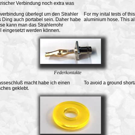
rischer Verbindung noch extra was
kverbindung überlegt um den Strahler
For my inital tests of th
s Ding auch portabel sein. Daher habe
aluminium hose. This al
iese kann man das Strahlerrohr
el eingesetzt werden können.
Federkontakte
sseschluß macht habe ich einen
To avoid a ground shorta
ches geklebt.