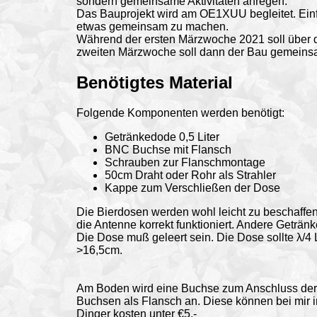
sondern gemeinsame Aktivitäten anregen.
Das Bauprojekt wird am OE1XUU begleitet. Einfa
etwas gemeinsam zu machen.
Während der ersten Märzwoche 2021 soll über d
zweiten Märzwoche soll dann der Bau gemeins
Benötigtes
Material
Folgende Komponenten werden benötigt:
Getränkedode 0,5 Liter
BNC Buchse mit Flansch
Schrauben zur Flanschmontage
50cm Draht oder Rohr als Strahler
Kappe zum Verschließen der Dose
Die Bierdosen werden wohl leicht zu beschaffen 
die Antenne korrekt funktioniert. Andere Getränk
Die Dose muß geleert sein. Die Dose sollte λ/4
>16,5cm.
Am Boden wird eine Buchse zum Anschluss der
Buchsen als Flansch an. Diese können bei mir 
Dinger kosten unter €5,-