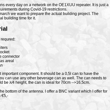
uns every day on a network on the OE1XUU repeater. It is just a
uirements during Covid-19 restrictions.
 march we want to prepare the actual building project. The
 building time for it.
ial
 requred:
iters
ocket
he connector
as areal
an
 important component. It should be a 0,5l can to have the
 you can use any other beverage can as well. The can needs to
 be λ/4 height, the can is ideal for 70cm -->16,5cm.
he bottom of the antenna. I offer a BNC variant which I offer for
 €5,-