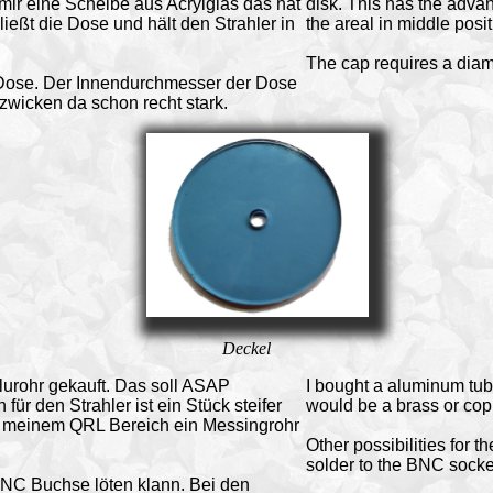
ir eine Scheibe aus Acrylglas das hat
disk. This has the advan
ießt die Dose und hält den Strahler in
the areal in middle posit
The cap requires a diam
 Dose. Der Innendurchmesser der Dose
icken da schon recht stark.
Deckel
lurohr gekauft. Das soll ASAP
I bought a aluminum tube 
r den Strahler ist ein Stück steifer
would be a brass or cop
h meinem QRL Bereich ein Messingrohr
Other possibilities for th
solder to the BNC socket
BNC Buchse löten klann. Bei den