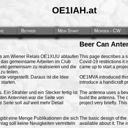
OE1IAH.at
re
Betrieb
Mein Start
Morsen - CW
Beer Can Ante
 das am Wiener Relais OE1XUU ablaufen
This page describes a s
t das gemeinsame Arbeiten im Club
Covid-19 restrictions it 
jekt gemeinsam zu realisieren und die
came up to start a proje
u teilen.
 vorgestellt. Daraus ist die Idee
OE1MVA introduced this 
starten.
introduce a handicraft pr
Ein Strahler und ein Stecker fertig ist
The antenna uses a beve
sten Antennen war die Seite von
build the antenna. The 
 Seite soll auf weit mehr Detail
project very briefly. Th
gibt eine Menge Publikationen die sich
The basic design of the 
ag soll keine Neuigkeiten vermitteln
available about it. The in