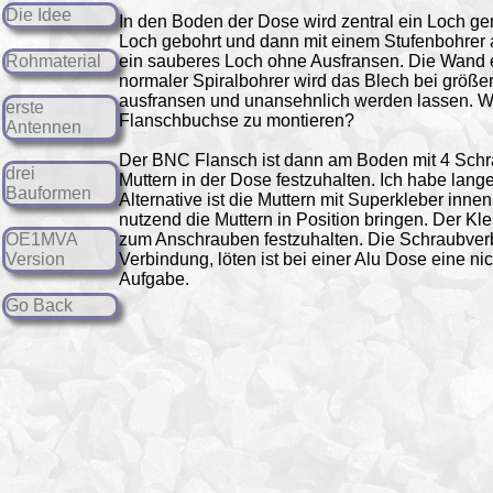
Die Idee
In den Boden der Dose wird zentral ein Loch ge
Loch gebohrt und dann mit einem Stufenbohrer a
ein sauberes Loch ohne Ausfransen. Die Wand e
Rohmaterial
normaler Spiralbohrer wird das Blech bei grö
ausfransen und unansehnlich werden lassen. W
erste
Flanschbuchse zu montieren?
Antennen
Der BNC Flansch ist dann am Boden mit 4 Schrau
drei
Muttern in der Dose festzuhalten. Ich habe lan
Bauformen
Alternative ist die Muttern mit Superkleber inne
nutzend die Muttern in Position bringen. Der Kle
zum Anschrauben festzuhalten. Die Schraubverbi
OE1MVA
Verbindung, löten ist bei einer Alu Dose eine ni
Version
Aufgabe.
Go Back