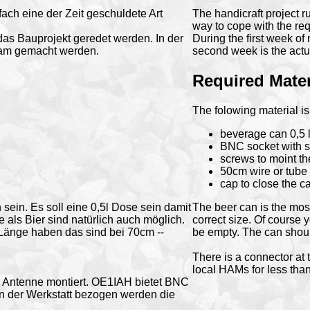
ch eine der Zeit geschuldete Art
The handicraft project r
way to cope with the req
as Bauprojekt geredet werden. In der
During the first week of
am gemacht werden.
second week is the actual
Required Mater
The folowing material is
beverage can 0,5 l
BNC socket with s
screws to moint t
50cm wire or tube 
cap to close the c
sein. Es soll eine 0,5l Dose sein damit
The beer can is the most
e als Bier sind natürlich auch möglich.
correct size. Of course
 Länge haben das sind bei 70cm --
be empty. The can should
There is a connector at t
local HAMs for less than
 Antenne montiert. OE1IAH bietet BNC
in der Werkstatt bezogen werden die