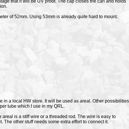
tage that it will be UV proof. The cap closes the can and holds
ion.
eter of 52mm. Using 53mm is already quite hard to mount.
in a local HW store. It will be used as areal. Other possibilities
per tube which I use in my QRL.
e areal is a stiff wire or a threaded rod. The wire is easy to
. The other stuff needs some extra effort to connect it.