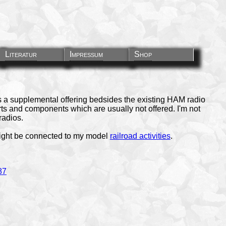
Literatur
Impressum
Shop
s a supplemental offering bedsides the existing HAM radio
parts and components which are usually not offered. I'm not
radios.
ight be connected to my model
railroad activities
.
87