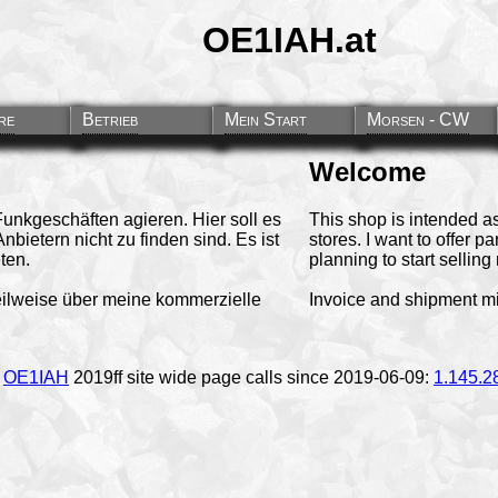
OE1IAH.at
re
Betrieb
Mein Start
Morsen - CW
Welcome
unkgeschäften agieren. Hier soll es
This shop is intended a
ietern nicht zu finden sind. Es ist
stores. I want to offer 
ten.
planning to start selling 
ilweise über meine kommerzielle
Invoice and shipment m
©
OE1IAH
2019ff site wide page calls since 2019-06-09:
1.145.2