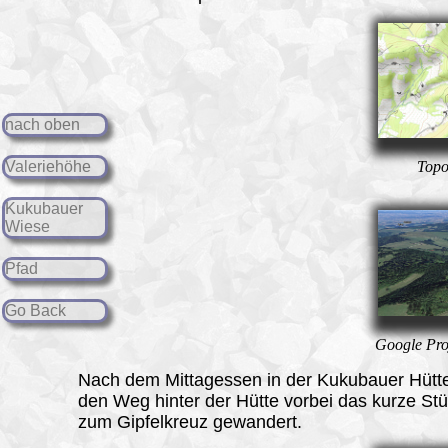
nach oben
Topo
Valeriehöhe
Kukubauer
Wiese
Pfad
Go Back
Google Pro
Nach dem Mittagessen in der Kukubauer Hütte
den Weg hinter der Hütte vorbei das kurze Stü
zum Gipfelkreuz gewandert.